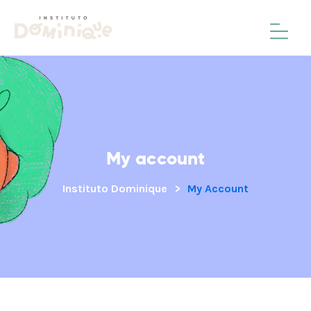
My account
Instituto Dominique
>
My Account